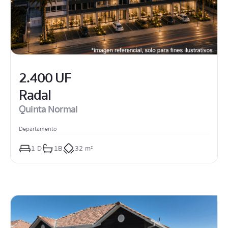
2.400 UF
Radal
Quinta Normal
Departamento
1
 D
1
B
32 m²