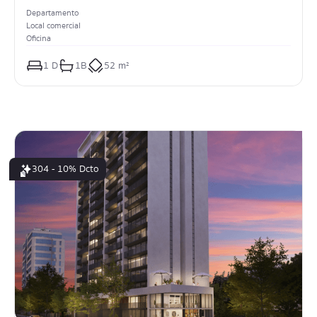
Departamento
Local comercial
Oficina
1
 D
1
B
52 m²
304 - 10% Dcto