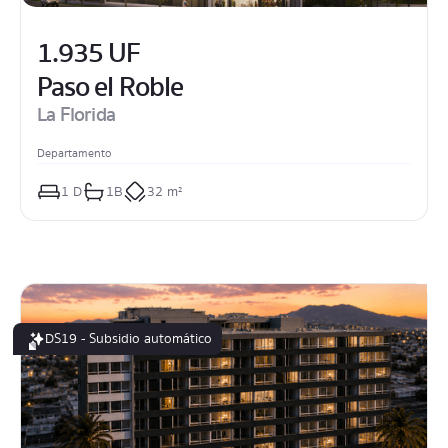
1.935 UF
Paso el Roble
La Florida
Departamento
1
 D
1
B
32 m²
DS19 - Subsidio automático