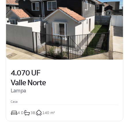
4.070 UF
Valle Norte
Lampa
Casa
4
 D
3
B
140 m²