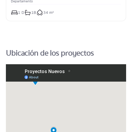
Departamento
1
 D
1
B
34 m²
Ubicación de los proyectos